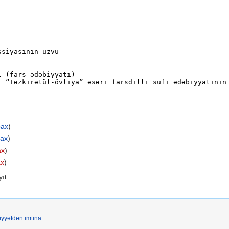
bax
)
bax
)
ax
)
ax
)
ıt.
iyyətdən imtina