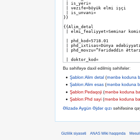
Bu səhifəyə daxil edilmiş səhifələr:
Şablon:Alim detal
(
mənbə koduna 
Şablon:Alim esas
(
mənbə koduna 
Şablon:Pedaqoji
(
mənbə koduna b
Şablon:Phd sayi
(
mənbə koduna b
Əlizadə Aygün Əjdər qızı
səhifəsinə qay
Gizlilik siyasəti
ANAS Wiki haqqında
Məsul