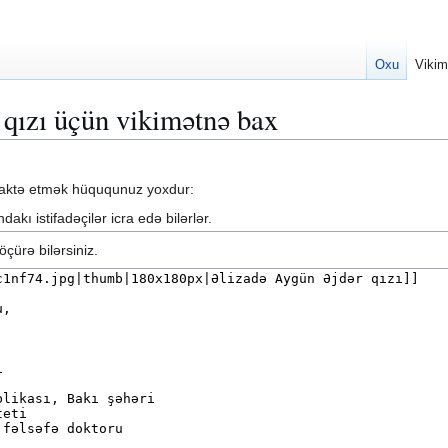
Oxu
Vikim
qızı üçün vikimətnə bax
daktə etmək hüququnuz yoxdur:
dakı istifadəçilər icra edə bilərlər.
çürə bilərsiniz.