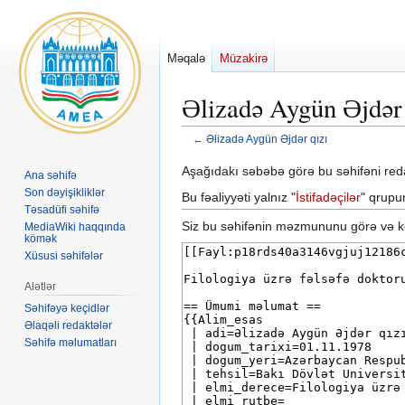
Məqalə
Müzakirə
Əlizadə Aygün Əjdər 
←
Əlizadə Aygün Əjdər qızı
Naviqasiyaya
Axtarışa
Aşağıdakı səbəbə görə bu səhifəni re
Ana səhifə
keç
keç
Son dəyişikliklər
Bu fəaliyyəti yalnız "
İstifadəçilər
" qrupun
Təsadüfi səhifə
Siz bu səhifənin məzmununu görə və kö
MediaWiki haqqında
kömək
Xüsusi səhifələr
Alətlər
Səhifəyə keçidlər
Əlaqəli redaktələr
Səhifə məlumatları