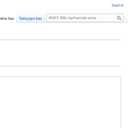
Daxil ol
A
ətnə bax
Tarixçəyə bax
x
t
a
r