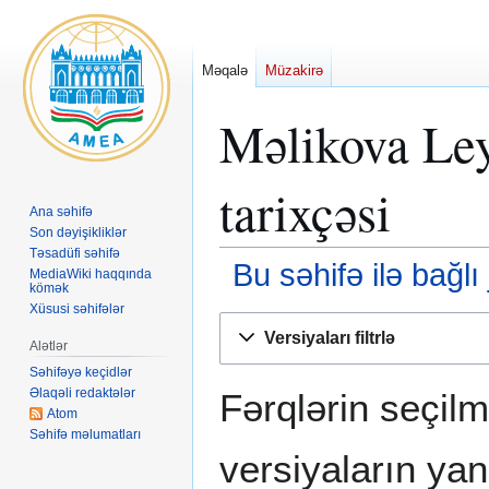
Məqalə
Müzakirə
Məlikova Ley
tarixçəsi
Ana səhifə
Son dəyişikliklər
Təsadüfi səhifə
Bu səhifə ilə bağlı
MediaWiki haqqında
kömək
Xüsusi səhifələr
Naviqasiyaya
Axtarışa
Versiyaları filtrlə
keç
keç
Alətlər
Səhifəyə keçidlər
Əlaqəli redaktələr
Fərqlərin seçil
Atom
Səhifə məlumatları
versiyaların ya