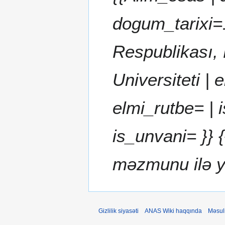
dogum_tarixi=
Respublikası, 
Universiteti |
elmi_rutbe= | i
is_unvani= }} {
məzmunu ilə y
Gizlilik siyasəti
ANAS Wiki haqqında
Məsul