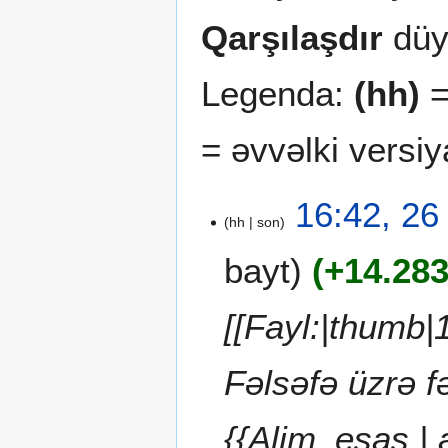
Qarşılaşdır
düy
Legenda:
(hh)
=
= əvvəlki versiya
2
16:42, 26
hh
son
6
a
bayt
+14.28
p
r
e
[[Fayl:|thumb|
l
2
Fəlsəfə üzrə 
0
2
6
{{Alim_esas | 