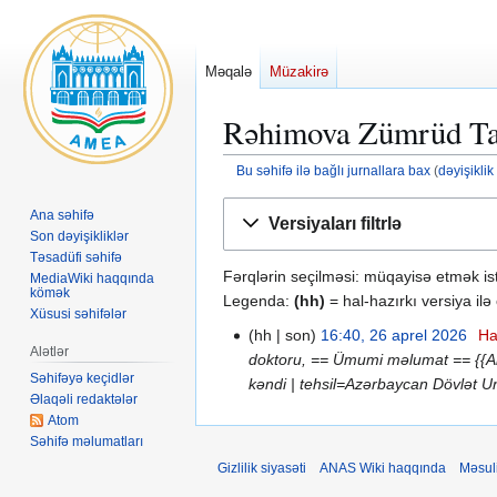
Məqalə
Müzakirə
Rəhimova Zümrüd Talı
Bu səhifə ilə bağlı jurnallara bax
(
dəyişiklik
Naviqasiyaya
Axtarışa
Ana səhifə
Versiyaları filtrlə
keç
keç
Son dəyişikliklər
Təsadüfi səhifə
Fərqlərin seçilməsi: müqayisə etmək is
MediaWiki haqqında
kömək
Legenda:
(hh)
= hal-hazırkı versiya ilə
Xüsusi səhifələr
hh
son
16:40, 26 aprel 2026
Ha
2
Alətlər
doktoru, == Ümumi məlumat == {{Al
6
Səhifəyə keçidlər
kəndi | tehsil=Azərbaycan Dövlət Uni
a
Əlaqəli redaktələr
p
Atom
r
Səhifə məlumatları
e
Gizlilik siyasəti
ANAS Wiki haqqında
Məsul
l