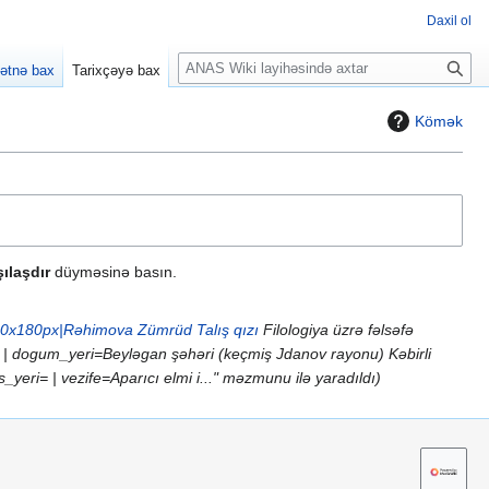
Daxil ol
A
ətnə bax
Tarixçəyə bax
x
t
Kömək
a
r
ılaşdır
düyməsinə basın.
0x180px|Rəhimova Zümrüd Talış qızı
Filologiya üzrə fəlsəfə
| dogum_yeri=Beyləgan şəhəri (keçmiş Jdanov rayonu) Kəbirli
s_yeri= | vezife=Aparıcı elmi i..." məzmunu ilə yaradıldı