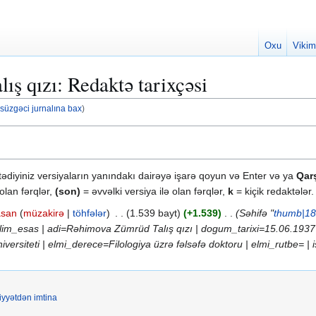
Oxu
Vikim
ş qızı: Redaktə tarixçəsi
 süzgəci jurnalına bax
)
tədiyiniz versiyaların yanındakı dairəyə işarə qoyun və Enter və ya
Qarş
 olan fərqlər,
(son)
= əvvəlki versiya ilə olan fərqlər,
k
= kiçik redaktələr.
san
müzakirə
töhfələr
1.539 bayt
+1.539
Səhifə "
thumb|18
im_esas | adi=Rəhimova Zümrüd Talış qızı | dogum_tarixi=15.06.1937 
versiteti | elmi_derece=Filologiya üzrə fəlsəfə doktoru | elmi_rutbe= | i
iyyətdən imtina