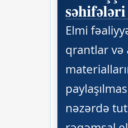
səhifələri
Elmi fəaliyyə
qrantlar və
materiallar
paylaşılmas
nəzərdə tu
rəqəmsal e