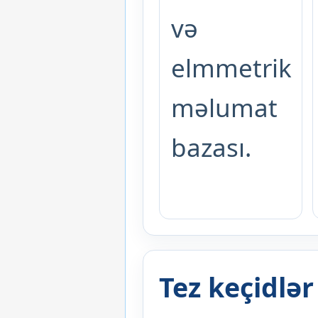
və
elmmetrik
məlumat
bazası.
Tez keçidlər