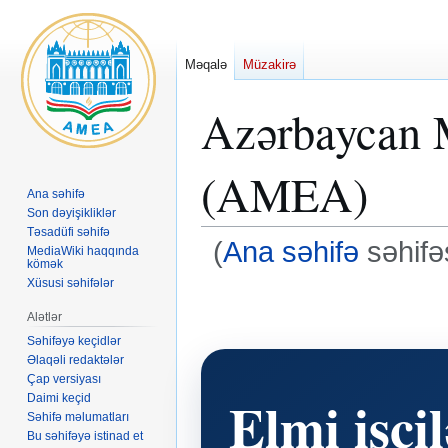
Məqalə
Müzakirə
Azərbaycan M
(AMEA)
Ana səhifə
Son dəyişikliklər
Təsadüfi səhifə
(
Ana səhifə
səhifəs
MediaWiki haqqında
kömək
Xüsusi səhifələr
Naviqasiyaya
Axtarışa
keç
keç
Alətlər
Səhifəyə keçidlər
Əlaqəli redaktələr
Çap versiyası
Elmi işçil
Daimi keçid
Səhifə məlumatları
Bu səhifəyə istinad et