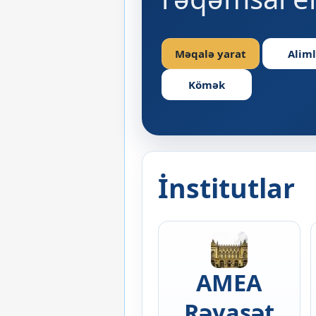
Məqalə yarat
Aliml
Kömək
İnstitutlar
AMEA
Rəyasət