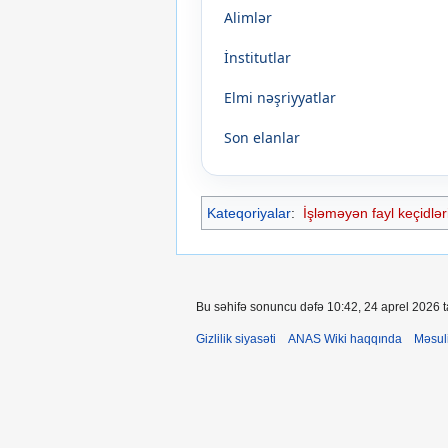
Alimlər
İnstitutlar
Elmi nəşriyyatlar
Son elanlar
Kateqoriyalar
:
İşləməyən fayl keçidləri
Bu səhifə sonuncu dəfə 10:42, 24 aprel 2026 ta
Gizlilik siyasəti
ANAS Wiki haqqında
Məsul