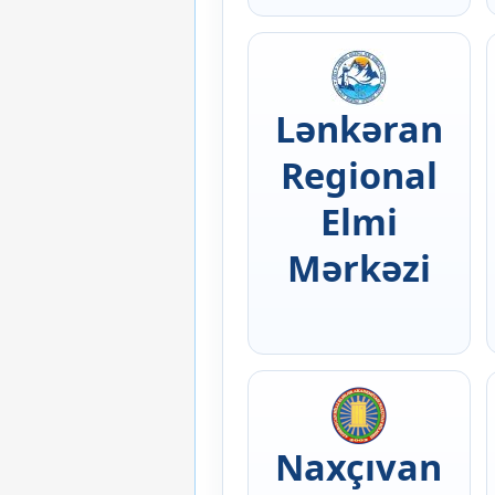
Lənkəran
Regional
Elmi
Mərkəzi
Naxçıvan