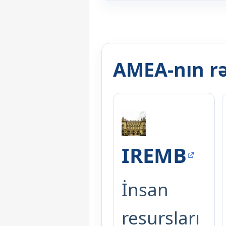
AMEA-nın rə
IREMB
İnsan
resursları