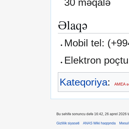
30 məqalə
Əlaqə
Mobil tel: (+9
Elektron poçt
Kateqoriya
:
AMEA ə
Bu səhifə sonuncu dəfə 16:42, 26 aprel 2026 ta
Gizlilik siyasəti
ANAS Wiki haqqında
Məsul