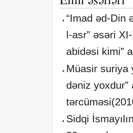
“Imad əd-Din ə
l-asr” əsəri X
abidəsi kimi” 
Müasir suriya
dəniz yoxdur”
tərcüməsi(201
Sidqi İsmayılı