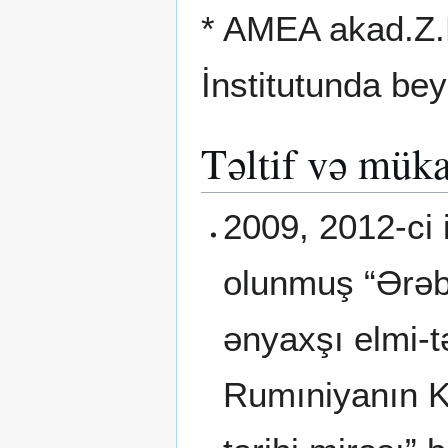
* AMEA akad.Z.
İnstitutunda be
Təltif və müka
2009, 2012-ci 
olunmuş “Ərəb 
ənyaxşı elmi-t
Rumıniyanın Ko