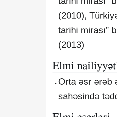
tarihi mirası” 
(2010), Türkiy
tarihi mirası” 
(2013)
Elmi nailiyyət
Orta əsr ərəb 
sahəsində tədq
Elmi əsərləri