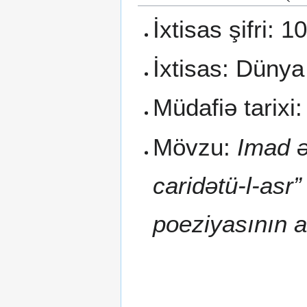
İxtisas şifri: 1
İxtisas: Dünya
Müdafiə tarixi:
Mövzu:
Imad ə
caridətü-l-asr
poeziyasının a