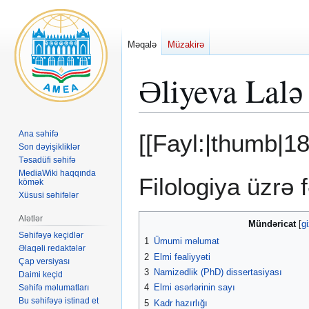
Məqalə
Müzakirə
Əliyeva Lalə
Naviqasiyaya
Axtarışa
Ana səhifə
[[Fayl:|thumb|1
keç
keç
Son dəyişikliklər
Təsadüfi səhifə
MediaWiki haqqında
Filologiya üzrə 
kömək
Xüsusi səhifələr
Alətlər
Mündəricat
Səhifəyə keçidlər
1
Ümumi məlumat
Əlaqəli redaktələr
2
Elmi fəaliyyəti
Çap versiyası
3
Namizədlik (PhD) dissertasiyası
Daimi keçid
4
Elmi əsərlərinin sayı
Səhifə məlumatları
Bu səhifəyə istinad et
5
Kadr hazırlığı