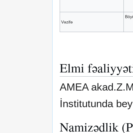
Böyü
Vəzifə
Elmi fəaliyyət
AMEA akad.Z.M
İnstitutunda be
Namizədlik (P