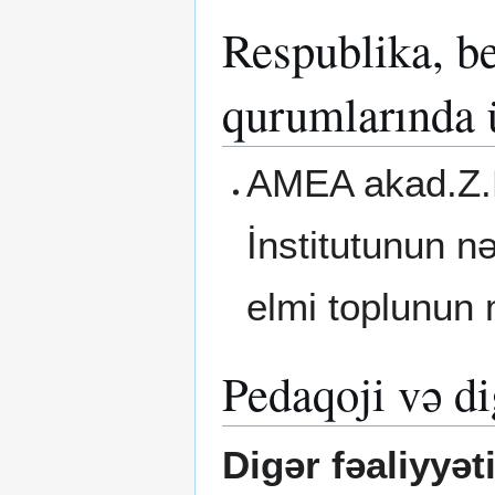
Respublika, be
qurumlarında 
AMEA akad.Z.
İnstitutunun nə
elmi toplunun 
Pedaqoji və di
Digər fəaliyyət