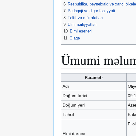
6
Respublika, beynəlxalq və xarici ölkəl
7
Pedaqoji və digər fəaliyyəti
8
Təltif və mükafatları
9
Elmi nailiyyətləri
10
Elmi əsərləri
11
Əlaqə
Ümumi məlum
Parametr
Adı
Əliy
Doğum tarixi
09.
Doğum yeri
Azər
Təhsil
Bakı
Filo
Elmi dərəcə