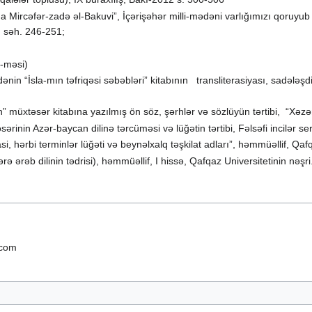
ircəfər-zadə əl-Bakuvi”, İçərişəhər milli-mədəni varlığımızı qoruyub 
, səh. 246-251;
ü-məsi)
n “İsla-mın təfriqəsi səbəbləri” kitabının transliterasiyası, sadələşdi
 müxtəsər kitabına yazılmış ön söz, şərhlər və sözlüyün tərtibi, “Xəzər
sərinin Azər-baycan dilinə tərcüməsi və lüğətin tərtibi, Fəlsəfi incilər s
, hərbi terminlər lüğəti və beynəlxalq təşkilat adları”, həmmüəllif, Qaf
lərə ərəb dilinin tədrisi), həmmüəllif, I hissə, Qafqaz Universitetinin nəş
.com