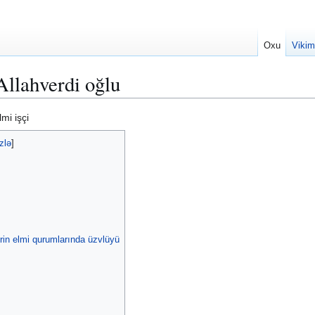
Oxu
Vikim
llahverdi oğlu
mi işçi
ərin elmi qurumlarında üzvlüyü