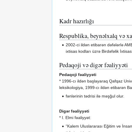
Kadr hazırlığı
Respublika, beynəlxalq və xa
2002-ci ildən etibarən dəfələrlə AM
ixtisas kodları üzrə Birdəfəlik İxtis
Pedaqoji və digər fəaliyyəti
Pedaqoji fəaliyyəti
* 1996-сı ildən başlayaraq Qafqaz Unive
leksikologiya, 1999-cı ildən etibarən B
fənlərinin tədrisi ilə məşğul olur.
Digər fəaliyyəti
* I. Elmi fəaliyyət:
“Kalem Uluslararası Eğitim ve İnsan