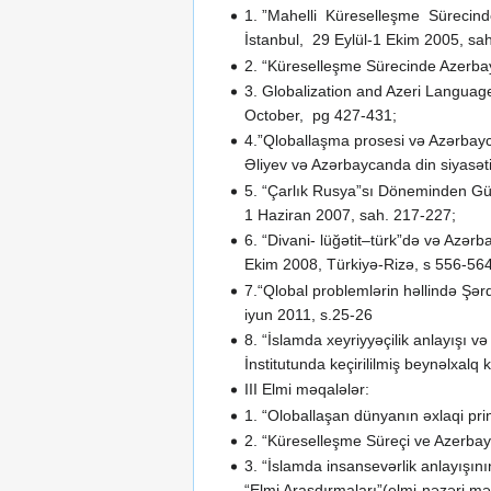
1. ”Mahelli Küreselleşme Sürecin
İstanbul, 29 Eylül-1 Ekim 2005, sa
2. “Küreselleşme Sürecinde Azerbay
3. Globalization and Azeri Langua
October, pg 427-431;
4.”Qloballaşma prosesi və Azərbaycan
Əliyev və Azərbaycanda din siyasəti
5. “Çarlık Rusya”sı Döneminden Gün
1 Haziran 2007, sah. 217-227;
6. “Divani- lüğətit–türk”də və Azə
Ekim 2008, Türkiyə-Rizə, s 556-56
7.“Qlobal problemlərin həllində Şə
iyun 2011, s.25-26
8. “İslamda xeyriyyəçilik anlayışı 
İnstitutunda keçirililmiş beynəlxalq
III Elmi məqalələr:
1. “Oloballaşan dünyanın əxlaqi pri
2. “Küreselleşme Süreçi ve Azerbay
3. “İslamda insansevərlik anlayışı
“Elmi Araşdırmaları”(elmi-nəzəri mə