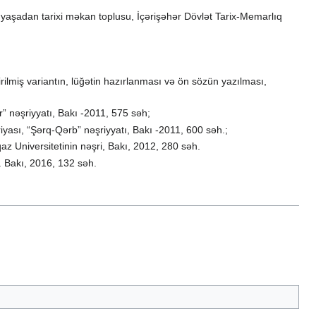
yaşadan tarixi məkan toplusu, İçərişəhər Dövlət Tarix-Memarlıq
rilmiş variantın, lüğətin hazırlanması və ön sözün yazılması,
” nəşriyyatı, Bakı -2011, 575 səh;
eriyası, “Şərq-Qərb” nəşriyyatı, Bakı -2011, 600 səh.;
qaz Universitetinin nəşri, Bakı, 2012, 280 səh.
ri. Bakı, 2016, 132 səh.