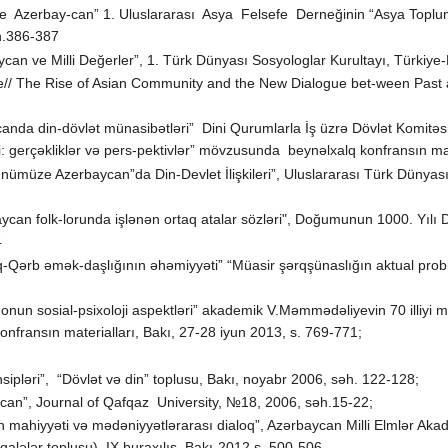
de Azerbay-can” 1. Uluslararası Asya Felsefe Derneğinin “Asya Top
h.386-387
can ve Milli Değerler”, 1. Türk Dünyası Sosyologlar Kurultayı, Türkiy
ge// The Rise of Asian Community and the New Dialogue bet-ween Past 
da din-dövlət münasibətləri” Dini Qurumlarla İş üzrə Dövlət Komitəsinin 
: gerçəkliklər və pers-pektivlər” mövzusunda beynəlxalq konfransın mat
ümüze Azerbaycan”da Din-Devlet İlişkileri”, Uluslararası Türk Dünyası
rbaycan folk-lorunda işlənən ortaq atalar sözləri", Doğumunun 1000. Yı
4
rq-Qərb əmək-daşlığının əhəmiyyəti” “Müasir şərqşünaslığın aktual prob
və onun sosial-psixoloji aspektləri” akademik V.Məmmədəliyevin 70 ill
 konfransın materialları, Bakı, 27-28 iyun 2013, s. 769-771;
nsipləri”, “Dövlət və din” toplusu, Bakı, noyabr 2006, səh. 122-128;
can”, Journal of Qafqaz University, №18, 2006, səh.15-22;
nın mahiyyəti və mədəniyyətlərarası dialoq”, Azərbaycan Milli Elmlər 
qalələr toplusu), IX buraxılış, Bakı-2012 s. 500-506