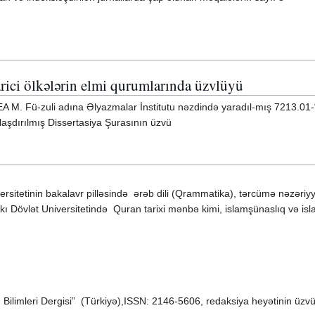
rici ölkələrin elmi qurumlarında üzvlüyü
EA M. Fü-zuli adına Əlyazmalar İnstitutu nəzdində yaradıl-mış 7213.01-
aslaşdırılmış Dissertasiya Şurasının üzvü
rsitetinin bakalavr pilləsində ərəb dili (Qrammatika), tərcümə nəzəriyy
akı Dövlət Universitetində Quran tarixi mənbə kimi, islamşünaslıq və isl
 Bilimleri Dergisi” (Türkiyə),ISSN: 2146-5606, redaksiya heyətinin üzv