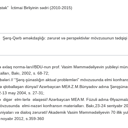
tək” İctimai Birliyinin sədri (2010-2015)
ə Şərq-Qərb əməkdaşlığı: zərurət və perspektivlər mövzusunun tədqiqi
 əxlaq norma-ları//BDU-nun prof. Vasim Məmmədəliyevin yubileyi münasib
ları, Bakı, 2002, s. 68-72;
ələri // “Şərq-şünaslığın aktual problemləri” mövzusunda elmi konfrans
 və qloballaşan dünya// Azərbaycan MEA Z.M.Bünyadov adına Şərqşünasl
12-13 may 2004, s. 27-31;
ə digər elm-lərlə əlaqəsi// Azərbaycan MEA M. Füzuli adına Əlyazmalar 
 mövzusunda elmi-nəzəri konfransın materialları. Bakı,23-24 sentyabr 2
aları və dialoq zərurət// Akademik Vasim Məmmədəliyevin 70 illik yubile
15 noyabr 2012, s.359-360