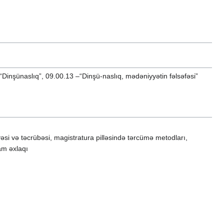
“Dinşünaslıq”, 09.00.13 –“Dinşü-naslıq, mədəniyyətin fəlsəfəsi”
əsi və təcrübəsi, magistratura pilləsində tərcümə metodları,
am əxlaqı
ü