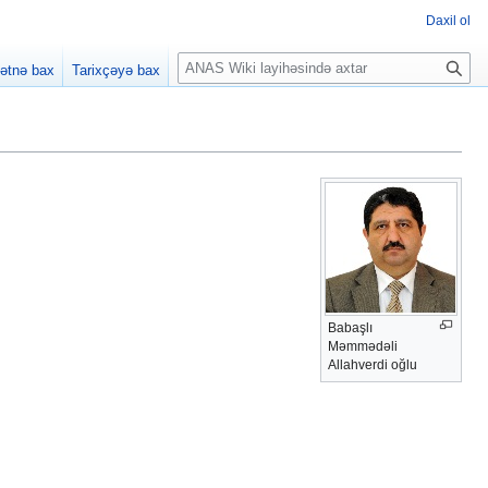
Daxil ol
A
ətnə bax
Tarixçəyə bax
x
t
a
r
Babaşlı
Məmmədəli
Allahverdi oğlu