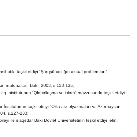
ətilə təşkil etdiyi “Şərqşünaslığın aktual problemləri”
ın materialları, Bakı, 2003, s.133-135;
ıq İnistitutunun “Qloballaşma və islam” mövzusunda təşkil etdiyi
İnstitutunun təşkil etdiyi “Orta əsr əlyazmaları və Azərbaycan
004, s.227-233;
yi ilə əlaqədar Bakı Dövlət Universitetinin təşkil etdiyi elmi