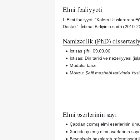
Elmi fəaliyyəti
I. Elmi fəaliyyət: “Kalem Uluslararası E
Dəstək” İctimai Birliyinin sədri (2010-
Namizədlik (PhD) dissertasiy
İxtisas şifri: 09.00.06
İxtisas: Din tarixi və nəzəriyyəsi (i
Müdafiə tarixi:
Mövzu:
Şafii məzhəbi tarixində Yusi
Elmi əsərlərinin sayı
Çapdan çıxmış elmi əsərlərinin ümu
Xaricdə çıxmış elmi əsərlərinin sayı
Beynəlxalq bazalarda referatlaşdırıl