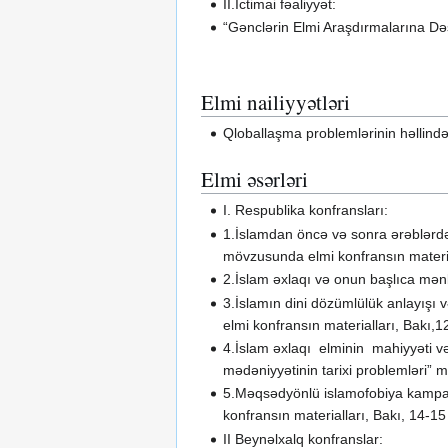
II.İctimai fəaliyyət:
“Gənclərin Elmi Araşdırmalarına Dəs
Elmi nailiyyətləri
Qloballaşma problemlərinin həllind
Elmi əsərləri
I. Respublika konfransları:
1.İslamdan öncə və sonra ərəblərdə
mövzusunda elmi konfransın material
2.İslam əxlaqı və onun başlıca mənb
3.İslamın dini dözümlülük anlayışı
elmi konfransın materialları, Bakı,
4.İslam əxlaqı elminin mahiyyəti v
mədəniyyətinin tarixi problemləri”
5.Məqsədyönlü islamofobiya kampaniy
konfransın materialları, Bakı, 14-
II Beynəlxalq konfranslar: