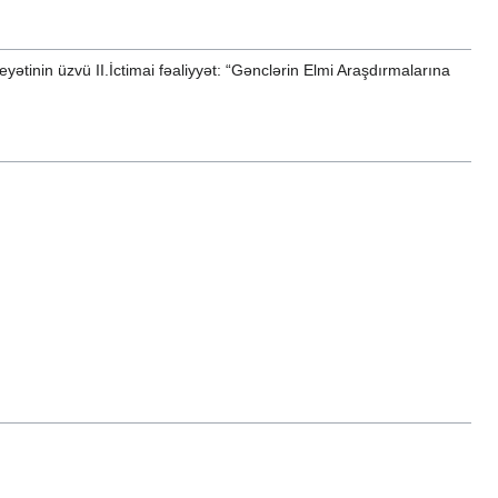
yətinin üzvü II.İctimai fəaliyyət: “Gənclərin Elmi Araşdırmalarına