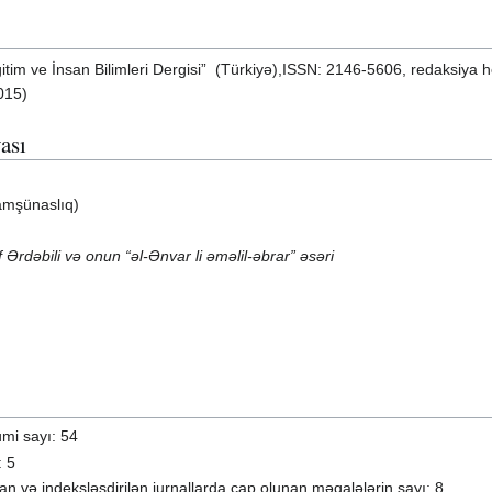
ğitim ve İnsan Bilimleri Dergisi” (Türkiyə),ISSN: 2146-5606, redaksiya he
2015)
ası
slamşünaslıq)
f Ərdəbili və onun “əl-Ənvar li əməlil-əbrar” əsəri
mi sayı: 54
: 5
an və indeksləşdirilən jurnallarda çap olunan məqalələrin sayı: 8