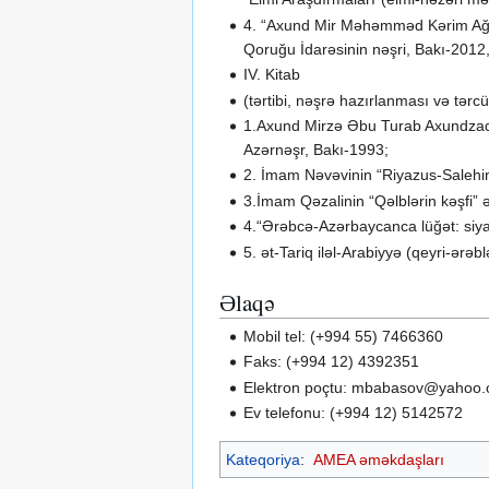
4. “Axund Mir Məhəmməd Kərim Ağa M
Qoruğu İdarəsinin nəşri, Bakı-2012
IV. Kitab
(tərtibi, nəşrə hazırlanması və tərc
1.Axund Mirzə Əbu Turab Axundzadəni
Azərnəşr, Bakı-1993;
2. İmam Nəvəvinin “Riyazus-Salehin”
3.İmam Qəzalinin “Qəlblərin kəşfi” ə
4.“Ərəbcə-Azərbaycanca lüğət: siyasi
5. ət-Tariq iləl-Arabiyyə (qeyri-ərəb
Əlaqə
Mobil tel: (+994 55) 7466360
Faks: (+994 12) 4392351
Elektron poçtu: mbabasov@yahoo
Ev telefonu: (+994 12) 5142572
Kateqoriya
:
AMEA əməkdaşları