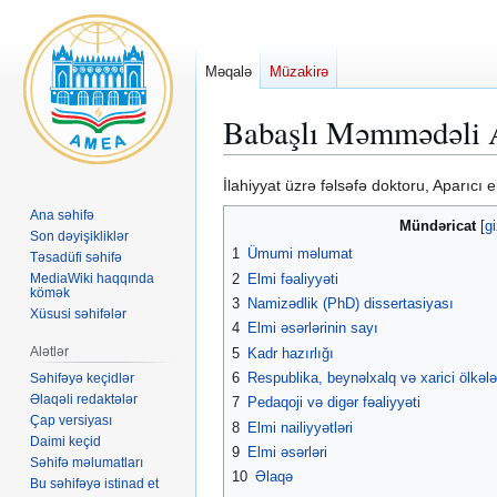
Məqalə
Müzakirə
Babaşlı Məmmədəli A
Naviqasiyaya
Axtarışa
İlahiyyat üzrə fəlsəfə doktoru, Aparıcı el
keç
keç
Ana səhifə
Mündəricat
Son dəyişikliklər
1
Ümumi məlumat
Təsadüfi səhifə
2
Elmi fəaliyyəti
MediaWiki haqqında
kömək
3
Namizədlik (PhD) dissertasiyası
Xüsusi səhifələr
4
Elmi əsərlərinin sayı
Alətlər
5
Kadr hazırlığı
6
Respublika, beynəlxalq və xarici ölkəl
Səhifəyə keçidlər
Əlaqəli redaktələr
7
Pedaqoji və digər fəaliyyəti
Çap versiyası
8
Elmi nailiyyətləri
Daimi keçid
9
Elmi əsərləri
Səhifə məlumatları
10
Əlaqə
Bu səhifəyə istinad et