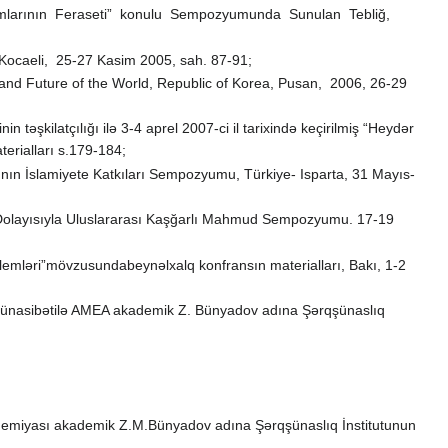
lumlarının Feraseti” konulu Sempozyumunda Sunulan Tebliğ,
e-Kocaeli, 25-27 Kasim 2005, sah. 87-91;
and Future of the World, Republic of Korea, Pusan, 2006, 26-29
təşkilatçılığı ilə 3-4 aprel 2007-ci il tarixində keçirilmiş “Heydər
erialları s.179-184;
nın İslamiyete Katkıları Sempozyumu, Türkiye- Isparta, 31 Mayıs-
lı Dolayısıyla Uluslararası Kaşğarlı Mahmud Sempozyumu. 17-19
lemləri”mövzusundabeynəlxalq konfransın materialları, Bakı, 1-2
iyi münasibətilə AMEA akademik Z. Bünyadov adına Şərqşünaslıq
Akademiyası akademik Z.M.Bünyadov adına Şərqşünaslıq İnstitutunun