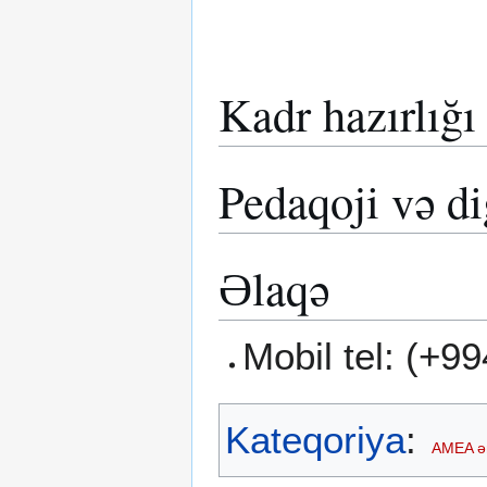
Kadr hazırlığı
Pedaqoji və di
Əlaqə
Mobil tel: (+9
Kateqoriya
:
AMEA ə