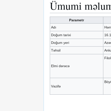
Ümumi məlum
Parametr
Adı
Həm
Doğum tarixi
16.
Doğum yeri
Azə
Təhsil
Anka
Filo
Elmi dərəcə
Böyü
Vəzifə