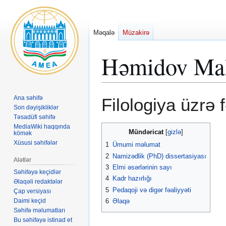
Məqalə
Müzakirə
Həmidov Mah
Naviqasiyaya
Axtarışa
Ana səhifə
Filologiya üzrə 
keç
keç
Son dəyişikliklər
Təsadüfi səhifə
MediaWiki haqqında
Mündəricat
kömək
Xüsusi səhifələr
1
Ümumi məlumat
2
Namizədlik (PhD) dissertasiyası
Alətlər
3
Elmi əsərlərinin sayı
Səhifəyə keçidlər
4
Kadr hazırlığı
Əlaqəli redaktələr
5
Pedaqoji və digər fəaliyyəti
Çap versiyası
Daimi keçid
6
Əlaqə
Səhifə məlumatları
Bu səhifəyə istinad et