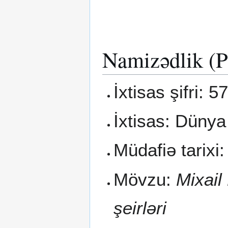
Namizədlik (P
İxtisas şifri: 5
İxtisas: Dünya
Müdafiə tarixi:
Mövzu:
Mixail
şeirləri