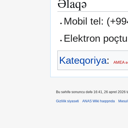
Əlaqə
Mobil tel: (+9
Elektron poç
Kateqoriya
:
AMEA ə
Bu səhifə sonuncu dəfə 16:41, 26 aprel 2026 ta
Gizlilik siyasəti
ANAS Wiki haqqında
Məsul