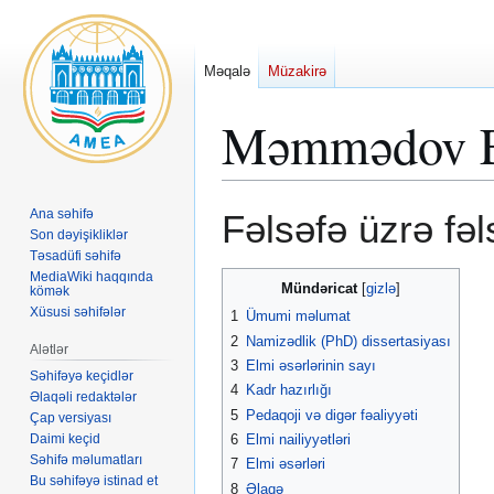
Məqalə
Müzakirə
Məmmədov El
Naviqasiyaya
Axtarışa
Ana səhifə
Fəlsəfə üzrə fəl
keç
keç
Son dəyişikliklər
Təsadüfi səhifə
MediaWiki haqqında
Mündəricat
kömək
Xüsusi səhifələr
1
Ümumi məlumat
2
Namizədlik (PhD) dissertasiyası
Alətlər
3
Elmi əsərlərinin sayı
Səhifəyə keçidlər
4
Kadr hazırlığı
Əlaqəli redaktələr
5
Pedaqoji və digər fəaliyyəti
Çap versiyası
Daimi keçid
6
Elmi nailiyyətləri
Səhifə məlumatları
7
Elmi əsərləri
Bu səhifəyə istinad et
8
Əlaqə