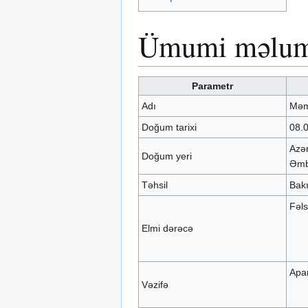
Ümumi məlum
Parametr
Adı
Məm
Doğum tarixi
08.
Azə
Doğum yeri
Əmb
Təhsil
Bakı
Fəls
Elmi dərəcə
Apar
Vəzifə