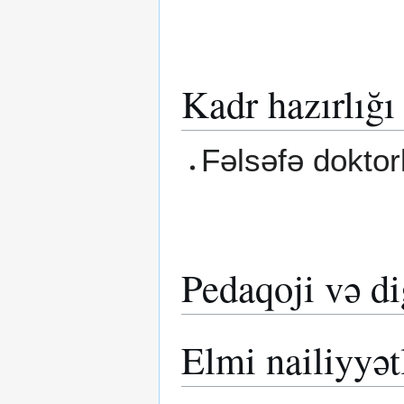
Kadr hazırlığı
Fəlsəfə doktorl
Pedaqoji və di
Elmi nailiyyət