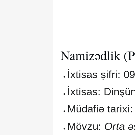
Namizədlik (P
İxtisas şifri: 0
İxtisas: Dinşü
Müdafiə tarixi:
Mövzu:
Orta ə