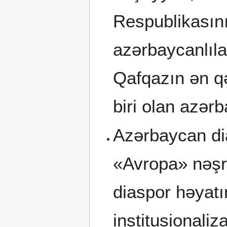
Respublikasını
azərbaycanlıla
Qafqazın ən q
biri olan azərba
Azərbaycan dia
«Avropa» nəşri
diaspor həyatı
institusionaliz