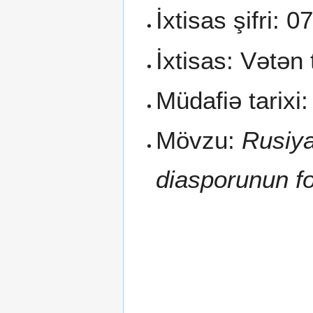
İxtisas şifri: 0
İxtisas: Vətən 
Müdafiə tarixi:
Mövzu:
Rusiy
diasporunun fo