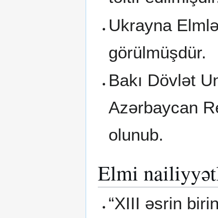
Ukrayna Elmlər
görülmüşdür.
Bakı Dövlət Uni
Azərbaycan Res
olunub.
Elmi nailiyyət
“XIII əsrin bir