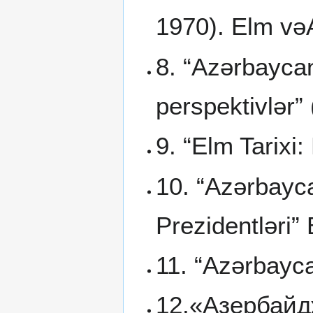
1970). Elm vəA
8. “Azərbaycanı
perspektivlər” 
9. “Elm Tarixi:
10. “Azərbayc
Prezidentləri”
11. “Azərbayca
12.«Азербайдж