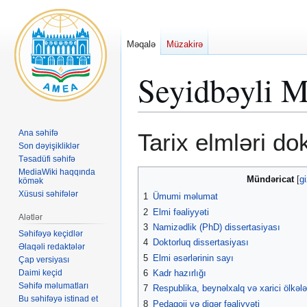
Məqalə
Müzakirə
Seyidbəyli 
Naviqasiyaya
Axtarışa
Ana səhifə
Tarix elmləri do
keç
keç
Son dəyişikliklər
Təsadüfi səhifə
MediaWiki haqqında
Mündəricat
kömək
Xüsusi səhifələr
1
Ümumi məlumat
2
Elmi fəaliyyəti
Alətlər
3
Namizədlik (PhD) dissertasiyası
Səhifəyə keçidlər
4
Doktorluq dissertasiyası
Əlaqəli redaktələr
5
Elmi əsərlərinin sayı
Çap versiyası
Daimi keçid
6
Kadr hazırlığı
Səhifə məlumatları
7
Respublika, beynəlxalq və xarici ölkəl
Bu səhifəyə istinad et
8
Pedaqoji və digər fəaliyyəti