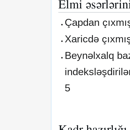
Elmi əsərlərin
Çapdan çıxmış
Xaricdə çıxmış
Beynəlxalq baz
indeksləşdiril
5
Kadr hazırlığı