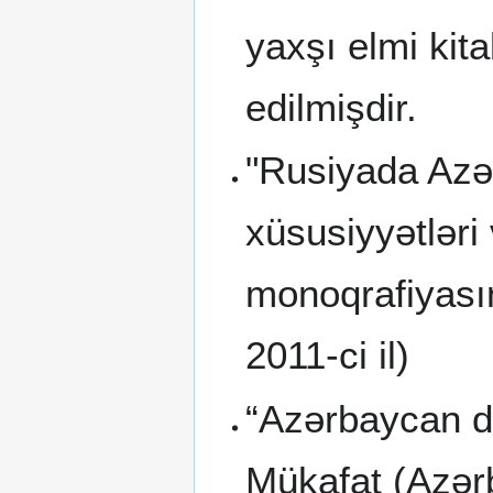
yaxşı elmi kita
edilmişdir.
"Rusiyada Azə
xüsusiyyətləri
monoqrafiyasın
2011-ci il)
“Azərbaycan d
Mükafat (Azər