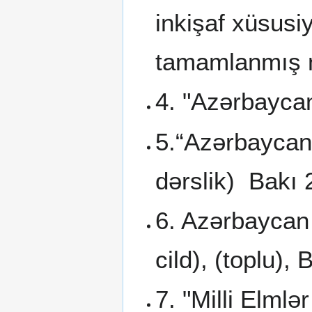
inkişaf xüsusiy
tamamlanmış n
4. "Azərbaycan
5.“Azərbaycan 
dərslik) Bakı 
6. Azərbaycan 
cild), (toplu),
7. "Milli Elml