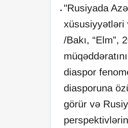
"Rusiyada Azə
xüsusiyyətləri 
/Bakı, “Elm”,
müqəddəratını
diaspor fenome
diasporuna özü
görür və Rusiy
perspektivlərin