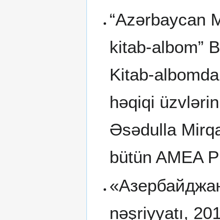
“Azərbaycan Mi
kitab-albom” B
Kitab-albomda
həqiqi üzvlərin
Əsədulla Mirq
bütün AMEA Pre
«Азербайджанц
nəşriyyatı, 20