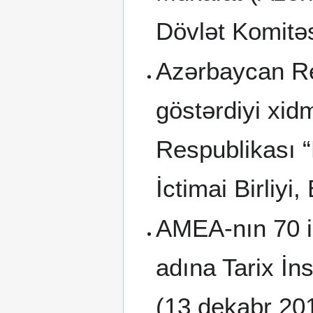
Dövlət Komitəsi
Azərbaycan Re
göstərdiyi xid
Respublikası 
İctimai Birliyi,
AMEA-nın 70 il
adına Tarix İns
(13 dekabr 2015