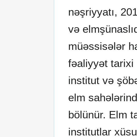
nəşriyyatı, 20
və elmşünaslıq
müəssisələr h
fəaliyyət tarix
institut və şö
elm sahələrind
bölünür. Elm t
institutlar xüs