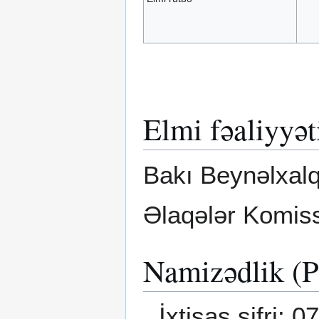
Elmi fəaliyyət
Bakı Beynəlxalq
Əlaqələr Komiss
Namizədlik (P
İxtisas şifri: 0