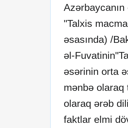
Azərbaycanın e
"Talxis macma 
əsasında) /Bak
əl-Fuvatinin"T
əsərinin orta 
mənbə olaraq t
olaraq ərəb di
faktlar elmi dö