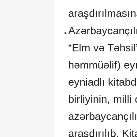
araşdırılmasın
Azərbaycançılı
“Elm və Təhsil
həmmüəlif) eyn
eyniadlı kitab
birliyinin, mill
azərbaycançılı
araşdırılıb. K