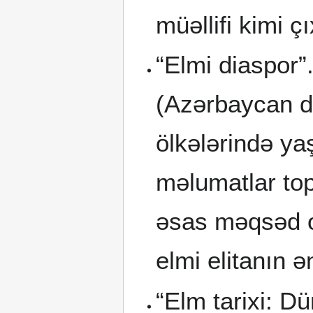
müəllifi kimi çı
“Elmi diaspor”
(Azərbaycan di
ölkələrində ya
məlumatlar top
əsas məqsəd o
elmi elitanın ə
“Elm tarixi: Dü