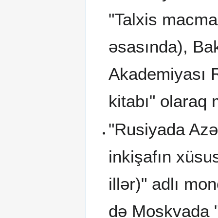
"Talxis macma 
əsasında), Bak
Akademiyası Rə
kitabı" olaraq 
"Rusiyada Azə
inkişafın xüsu
illər)" adlı m
də Moskvada "