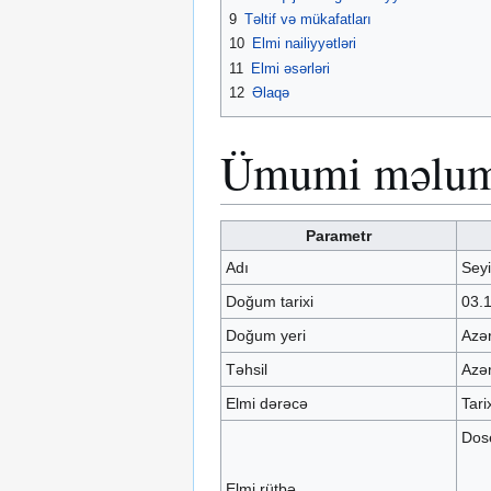
9
Təltif və mükafatları
10
Elmi nailiyyətləri
11
Elmi əsərləri
12
Əlaqə
Ümumi məlum
Parametr
Adı
Sey
Doğum tarixi
03.
Doğum yeri
Azər
Təhsil
Azər
Elmi dərəcə
Tari
Dos
Elmi rütbə