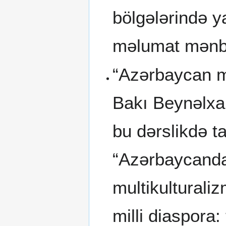
bölgələrində y
məlumat mənbə
“Azərbaycan mu
Bakı Beynəlxal
bu dərslikdə t
“Azərbaycanda 
multikulturaliz
milli diaspora: