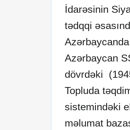
İdarəsinin Siya
tədqqi əsasınd
Azərbaycanda e
Azərbaycan SS
dövrdəki (1945
Topluda təqdi
sistemindəki el
məlumat bazas