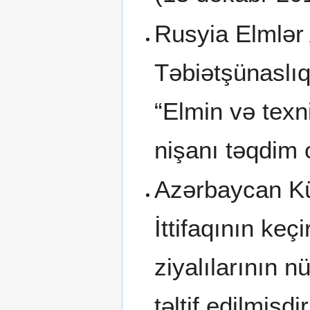
Rusyia Elmlər 
Təbiətşünaslıq
“Elmin və texn
nişanı təqdim
Azərbaycan Küt
İttifaqının keç
ziyalılarının n
təltif edilmişdir