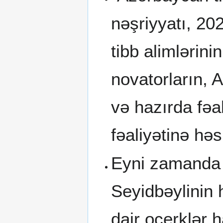
nəşriyyatı, 20
tibb alimlərin
novatorların,
və hazırda fəa
fəaliyətinə həs
Eyni zamanda 
Seyidbəylinin h
dair oçerklər 