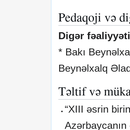
Pedaqoji və di
Digər fəaliyyət
* Bakı Beynəlxa
Beynəlxalq Əlaq
Təltif və müka
“XIII əsrin bir
Azərbaycanın e