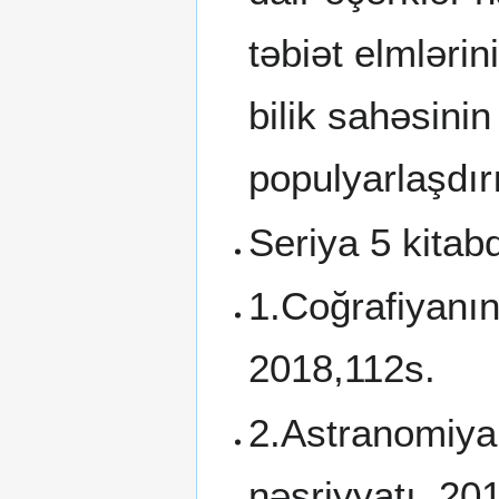
təbiət elmləri
bilik sahəsini
populyarlaşdırı
Seriya 5 kitabd
1.Coğrafiyanın
2018,112s.
2.Astranomiyan
nəşriyyatı, 20