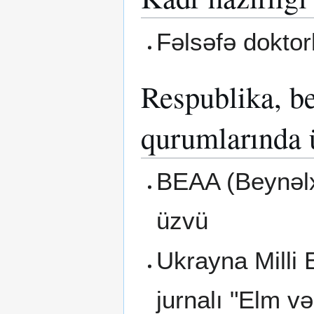
Fəlsəfə doktorl
Respublika, be
qurumlarında 
BEAA (Beynəlx
üzvü
Ukrayna Milli 
jurnalı "Elm v