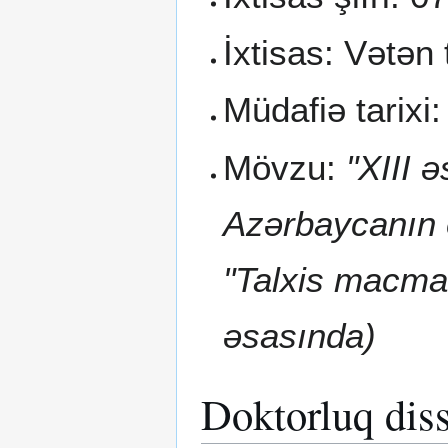
İxtisas: Vətən 
Müdafiə tarixi:
Mövzu:
"XIII ə
Azərbaycanın e
"Talxis macma 
əsasında)
Doktorluq diss