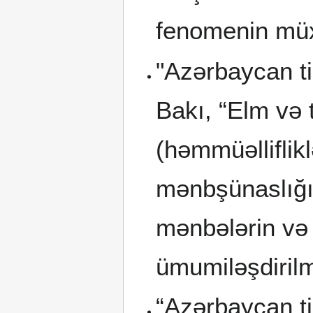
fenomenin müxtə
"Azərbaycan ti
Bakı, “Elm və t
(həmmüəlliflik
mənbşünaslığın
mənbələrin və 
ümumiləşdirilm
“Azərbaycan tib