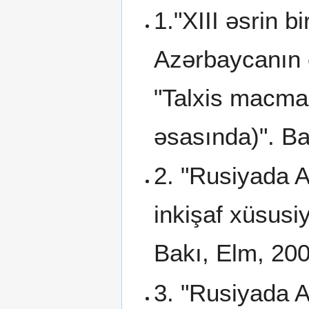
1."XIII əsrin b
Azərbaycanın e
"Talxis macma 
əsasında)". Ba
2. "Rusiyada 
inkişaf xüsusi
Bakı, Elm, 200
3. "Rusiyada 