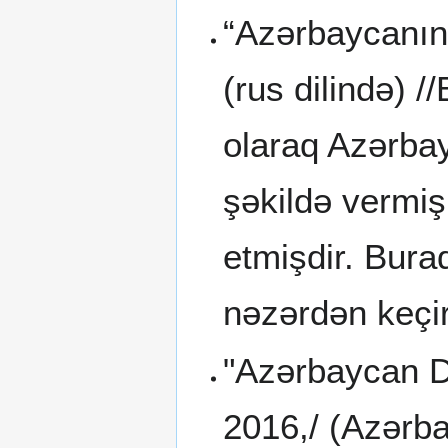
“Azərbaycanın e
(rus dilində) 
olaraq Azərbayc
şəkildə vermiş
etmişdir. Bura
nəzərdən keçir
"Azərbaycan Di
2016,/ (Azərba