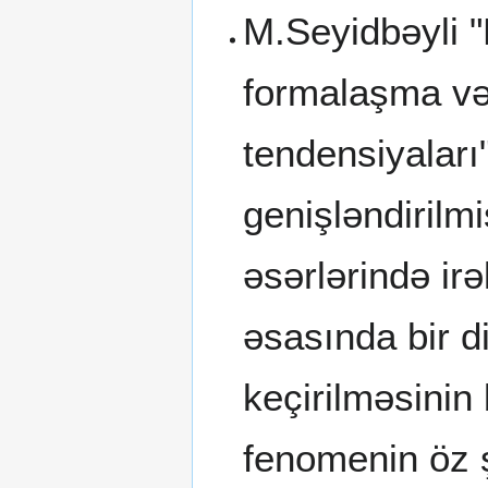
M.Seyidbəyli 
formalaşma və 
tendensiyaları
genişləndirilmi
əsərlərində irə
əsasında bir 
keçirilməsinin b
fenomenin öz ş