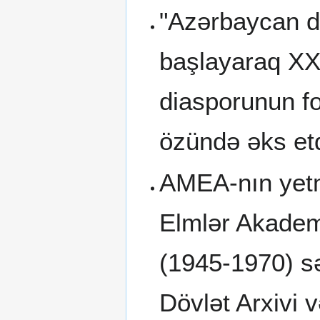
"Azərbaycan di
başlayaraq XX
diasporunun for
özündə əks etd
AMEA-nın yetmi
Elmlər Akademi
(1945-1970) s
Dövlət Arxivi 