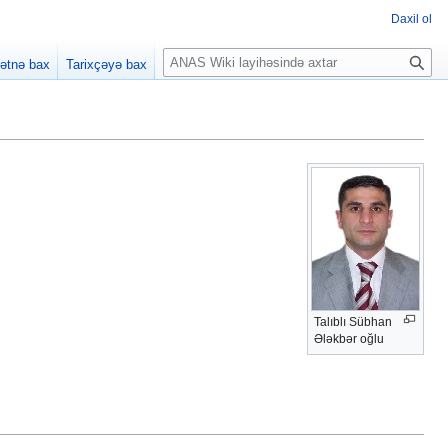
Daxil ol
A
ətnə bax
Tarixçəyə bax
x
t
a
r
Talıblı Sübhan
Ələkbər oğlu