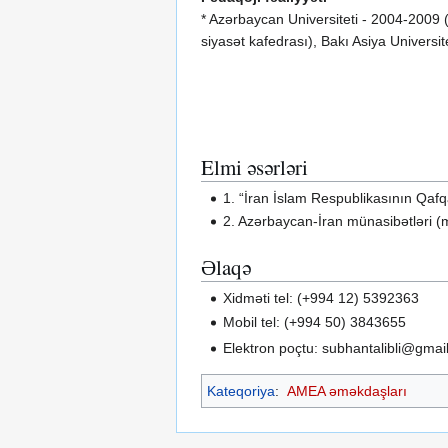
* Azərbaycan Universiteti - 2004-2009 
siyasət kafedrası), Bakı Asiya Univers
Elmi əsərləri
1. “İran İslam Respublikasının Qafq
2. Azərbaycan-İran münasibətləri (m
Əlaqə
Xidməti tel: (+994 12) 5392363
Mobil tel: (+994 50) 3843655
Elektron poçtu: subhantalibli@gmai
Kateqoriya
:
AMEA əməkdaşları