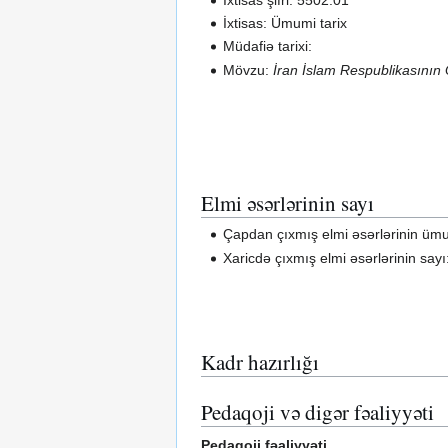
İxtisas: Ümumi tarix
Müdafiə tarixi:
Mövzu:
İran İslam Respublikasının 
Elmi əsərlərinin sayı
Çapdan çıxmış elmi əsərlərinin ümu
Xaricdə çıxmış elmi əsərlərinin sayı
Kadr hazırlığı
Pedaqoji və digər fəaliyyəti
Pedaqoji fəaliyyəti