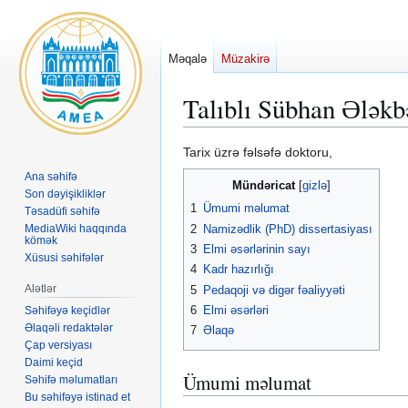
Məqalə
Müzakirə
Talıblı Sübhan Ələkb
Naviqasiyaya
Axtarışa
Tarix üzrə fəlsəfə doktoru,
keç
keç
Ana səhifə
Mündəricat
Son dəyişikliklər
1
Ümumi məlumat
Təsadüfi səhifə
2
Namizədlik (PhD) dissertasiyası
MediaWiki haqqında
kömək
3
Elmi əsərlərinin sayı
Xüsusi səhifələr
4
Kadr hazırlığı
Alətlər
5
Pedaqoji və digər fəaliyyəti
6
Elmi əsərləri
Səhifəyə keçidlər
Əlaqəli redaktələr
7
Əlaqə
Çap versiyası
Daimi keçid
Ümumi məlumat
Səhifə məlumatları
Bu səhifəyə istinad et