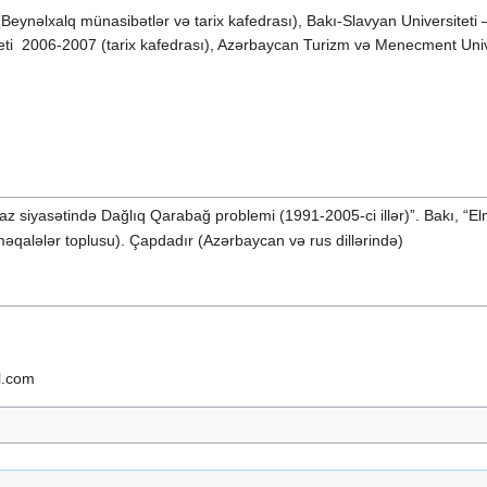
(Beynəlxalq münasibətlər və tarix kafedrası), Bakı-Slavyan Universiteti
iteti 2006-2007 (tarix kafedrası), Azərbaycan Turizm və Menecment Unive
az siyasətində Dağlıq Qarabağ problemi (1991-2005-ci illər)”. Bakı, “Elm
əqalələr toplusu). Çapdadır (Azərbaycan və rus dillərində)
l.com