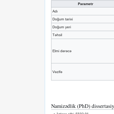
Parametr
Adı
Doğum tarixi
Doğum yeri
Təhsil
Elmi dərəcə
Vəzifə
Namizədlik (PhD) dissertasiy
İxtisas şifri: 5502.01