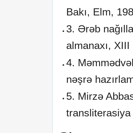
Bakı, Elm, 19
3. Ərəb nağılla
almanaxı, XIII
4. Məmmədvəli 
nəşrə hazırla
5. Mirzə Abbas
transliterasiya