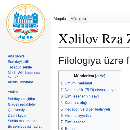
Məqalə
Müzakirə
Xəlilov Rza 
Naviqasiyaya
Axtarışa
Ana səhifə
Filologiya üzrə 
keç
keç
Son dəyişikliklər
Təsadüfi səhifə
MediaWiki haqqında
Mündəricat
kömək
Xüsusi səhifələr
1
Ümumi məlumat
2
Namizədlik (PhD) dissertasiyası
Alətlər
3
Elmi əsərlərinin sayı
Səhifəyə keçidlər
4
Kadr hazırlığı
Əlaqəli redaktələr
5
Pedaqoji və digər fəaliyyəti
Çap versiyası
Daimi keçid
6
Elmi nailiyyətləri
Səhifə məlumatları
7
Elmi əsərləri
Bu səhifəyə istinad et
8
Əlaqə