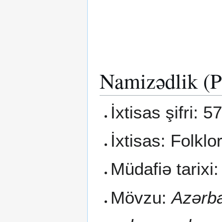
Namizədlik (P
İxtisas şifri: 
İxtisas: Folklo
Müdafiə tarixi:
Mövzu:
Azərba