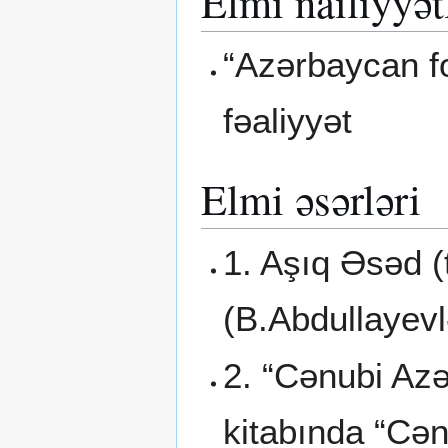
Elmi nailiyyət
“Azərbaycan fo
fəaliyyət
Elmi əsərləri
1. Aşıq Əsəd (
(B.Abdullayevl
2. “Cənubi Azə
kitabında “Cən