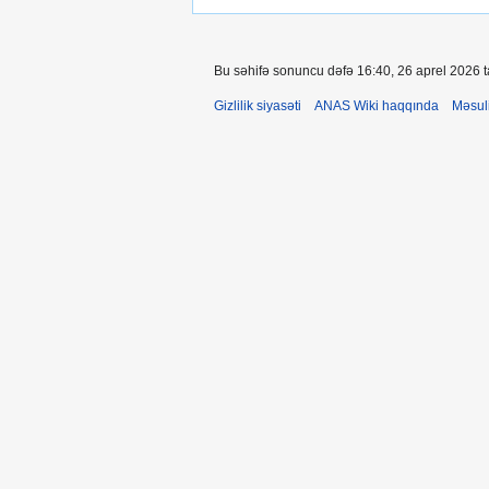
Bu səhifə sonuncu dəfə 16:40, 26 aprel 2026 ta
Gizlilik siyasəti
ANAS Wiki haqqında
Məsul