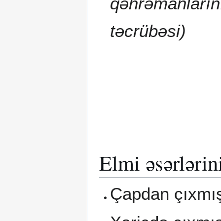
qəhrəmanlarının
təcrübəsi)
Elmi əsərlərin
Çapdan çıxmış