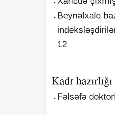
Xaricdə çıxmış
Beynəlxalq baz
indeksləşdiril
12
Kadr hazırlığı
Fəlsəfə doktorl