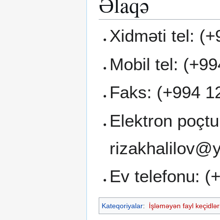
Əlaqə
Xidməti tel: (
Mobil tel: (+9
Faks: (+994 1
Elektron poçt
rizakhalilov@
Ev telefonu: 
Kateqoriyalar
:
İşləməyən fayl keçidləri