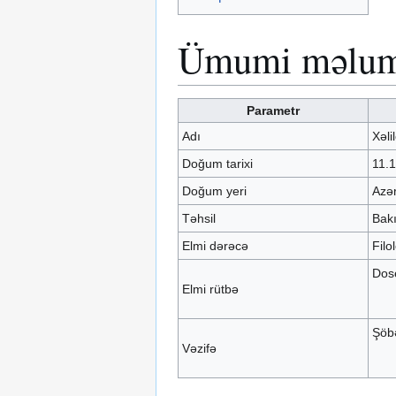
Ümumi məlum
Parametr
Adı
Xəli
Doğum tarixi
11.
Doğum yeri
Azər
Təhsil
Bakı
Elmi dərəcə
Filo
Dos
Elmi rütbə
Şöb
Vəzifə